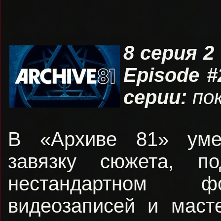
8 серия 2
Episode #
серии:
пок
В «Архиве 81» уме
завязку сюжета, п
нестандартном ф
видеозаписей и маст