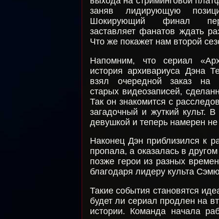
выхода на стриминговой плат
заняв лидирующую позиц
Шокирующий финал пер
заставляет фанатов ждать ра
Что же покажет нам второй сез
Напомним, что сериал «Ар
история архивариуса Дэна Те
взял очередной заказ на в
старых видеозаписей, сделанн
Так он знакомится с расслед
загадочный и жуткий культ. 
девушкой и теперь намерен не 
Наконец Дэн приблизился к ра
пропала, а оказалась в другом
позже герои из разных време
благодаря лидеру культа Сэмюэ
Такие события становятся иде
будет ли сериал продлен на в
истории. Команда начала ра