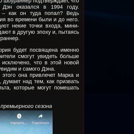
о шоураннер подтверждает, что
. Дэн оказался в 1994 году.
 – как он туда попал? Ведь
я во времени были и до него.
вуют некие точки входа, мини-
дают в другую эпоху и, пытаясь
ураннер.
тория будет посвящена именно
ители смогут увидеть больше
 исключено, что в этой новой
увидим и самого Дэна.
 этого она привлечет Марка и
, думает над тем, как призвать
льта, которые могут помешать
 премьерного сезона