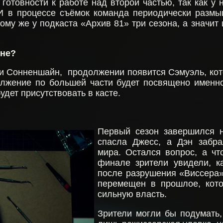
готовности к работе над второй частью, так как у 
И в процессе съёмок команда периодически разм
тому же у подкаста «Архив 81» три сезона, а значи
оне?
и Сонненшайн, продолжении появится Сэмуэль, кот
олжение по большей части будет посвящено именно 
удет присутствовать в касте.
Первый сезон завершился 
спасла Джесс, а Дэн забра
мира. Остался вопрос, а ч
финале зрители увидели, к
после разрушения «Виссера»
перемещен в прошлое, кот
сильную власть.
Зрители могли бы подумать,