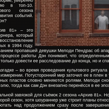
форме, уверенно
ию в топ-10.
вого сезона
звития событий.
он?
хив 81» – это
рнера, который
осстановление
ых в 1994 году.
ованием пропавшей девушки Мелоди Пендрас об апар
В процессе работы Дэн понимает, что определенны
только довести ее расследование до конца, но и спа
згадке – во время проведения культового ритуала
 измерении. Потусторонний мир заточил ее в плен в
нных пластов словно меняются ролями. Мелоди сно
лю, тогда как сам Дэн внезапно перенёсся в ее эпох
альной завязкой для съёмок 2 сезона «Архив 81». Н
торой сезон, хотя шоураннер уже строит планы отно
ботать над продолжением сразу после завершени