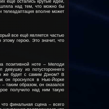
них ещё остались крутые идеи,
ышляла над тем, что можно бы
т и телеадаптация вполне может
орый все ещё является частью
этому герою. Это значит, что
на позитивной ноте – Мелоди
л девушку из потустороннего
то же будет с самим Дэном? В
ак он проснулся в Нью-Йорке
 – таким образом, он оказался
орое получило над ним такую
 что финальная сцена – всего