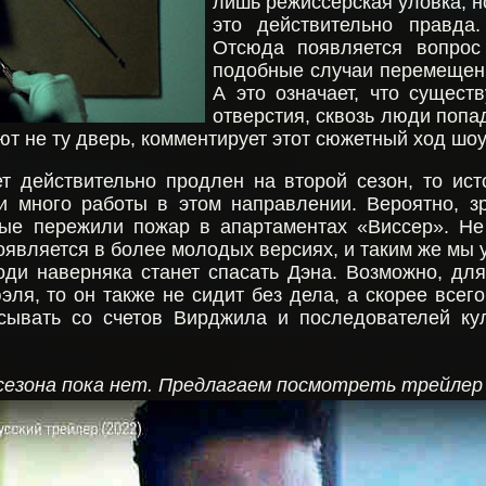
лишь режиссерская уловка, н
это действительно правда
Отсюда появляется вопрос
подобные случаи перемещени
А это означает, что сущест
отверстия, сквозь люди попа
ют не ту дверь, комментирует этот сюжетный ход шо
т действительно продлен на второй сезон, то ис
 много работы в этом направлении. Вероятно, зр
рые пережили пожар в апартаментах «Виссер». Не
является в более молодых версиях, и таким же мы 
ди наверняка станет спасать Дэна. Возможно, для
ля, то он также не сидит без дела, а скорее всего
сывать со счетов Вирджила и последователей ку
сезона пока нет. Предлагаем посмотреть трейлер