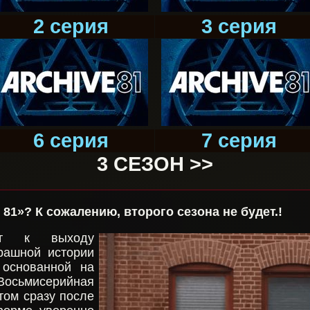
2 серия
3 серия
6 серия
7 серия
3 СЕЗОН >>
 81»? К сожалению, второго сезона не будет.!
вит к выходу
рашной истории
 основанной на
осьмисерийная
том сразу после